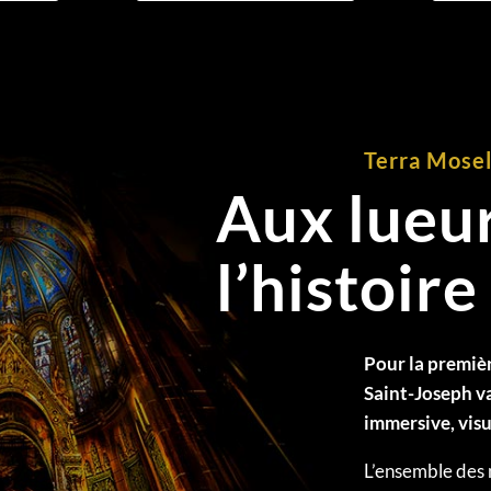
Terra Mosell
Aux lueu
l’histoire 
Pour la premièr
Saint-Joseph va 
immersive, visu
L’ensemble des m