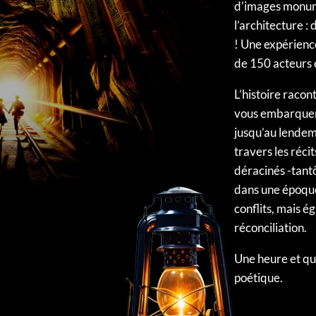
d’images monume
l’architecture :
! Une expérienc
de 150 acteurs e
L’histoire raconte
vous embarquera
jusqu’au lendem
travers les réc
déracinés -tant
dans une époque
conflits, mais e
réconciliation.
Une heure et qu
poétique.