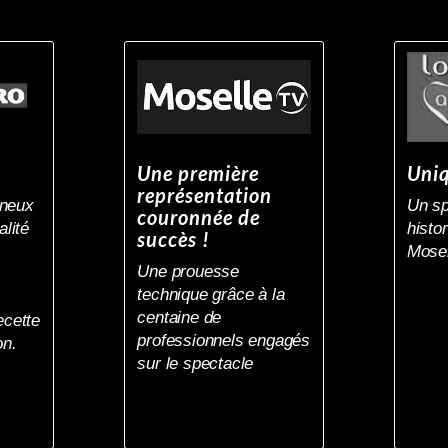
Une première
Uniq
représentation
ineux
Un sp
couronnée de
alité
histor
succès !
Mosel
Une prouesse
technique grâce à la
centaine de
ecette
professionnels engagés
on.
sur le spectacle