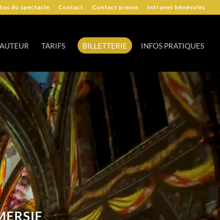
tos du spectacle
Contact
Contact presse
Intranet bénévoles
’AUTEUR
TARIFS
BILLETTERIE
INFOS PRATIQUES
MERSIF