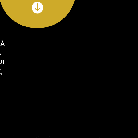

 À
A
UE
,