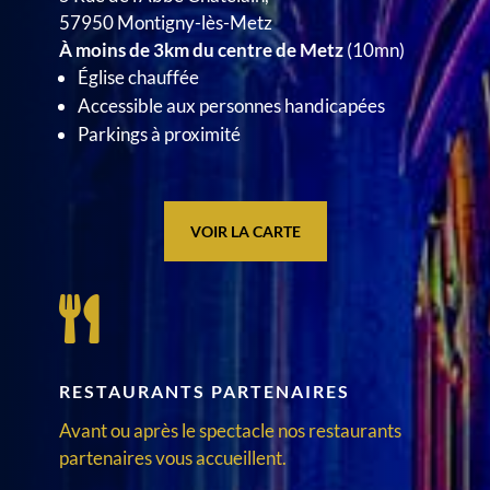
57950 Montigny-lès-Metz
À moins de 3km du centre de Metz
(10mn)
Église chauffée
Accessible aux personnes handicapées
Parkings à proximité
VOIR LA CARTE

RESTAURANTS PARTENAIRES
Avant ou après le spectacle nos restaurants
partenaires vous accueillent.